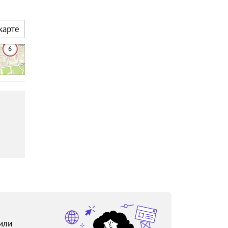
карте
или