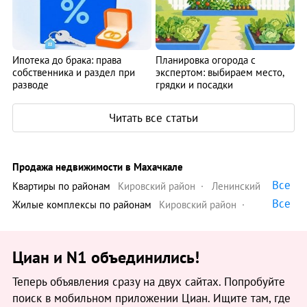
Ипотека до брака: права
Планировка огорода с
собственника и раздел при
экспертом: выбираем место,
разводе
грядки и посадки
Читать все статьи
Продажа недвижимости в Махачкале
Все
Квартиры по районам
Кировский район
Ленинский
Все
район
Советский район
Жилые комплексы по районам
Кировский район
Ленинский район
Советский район
Циан и N1 объединились!
Теперь объявления сразу на двух сайтах. Попробуйте
поиск в мобильном приложении Циан. Ищите там, где